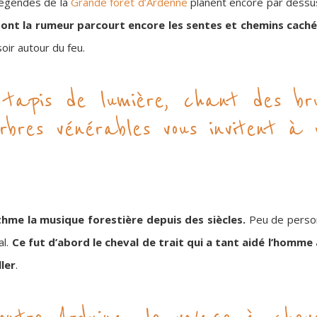
 légendes de la
Grande forêt d’Ardenne
planent encore par dessus
dont la rumeur parcourt encore les sentes et chemins caché
oir autour du feu.
, tapis de lumière, chant des br
rbres vénérables vous invitent à 
thme la musique forestière depuis des siècles.
Peu de person
al.
Ce fut d’abord le cheval de trait qui a tant aidé l’homme 
ler
.