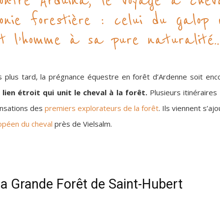
ntre Arduina, le voyage à cheval
onie forestière : celui du galop
nt l’homme à sa pure naturalité
s plus tard, la prégnance équestre en forêt d’Ardenne soit enc
lien étroit qui unit le cheval à la forêt.
Plusieurs itinéraires
ensations des
premiers explorateurs de la forêt
. Ils viennent s’a
opéen du cheval
près de Vielsalm.
a Grande Forêt de Saint-Hubert