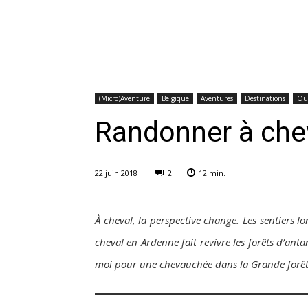
(Micro)Aventure
Belgique
Aventures
Destinations
Ou
Randonner à chev
22 juin 2018
2
12
min.
À cheval, la perspective change. Les sentiers 
cheval en Ardenne fait revivre les forêts d’an
moi pour une chevauchée dans la Grande forê