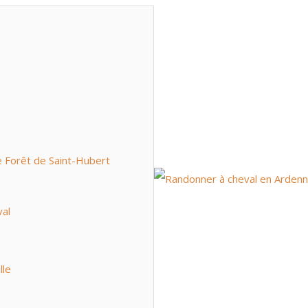
e Forêt de Saint-Hubert
val
lle