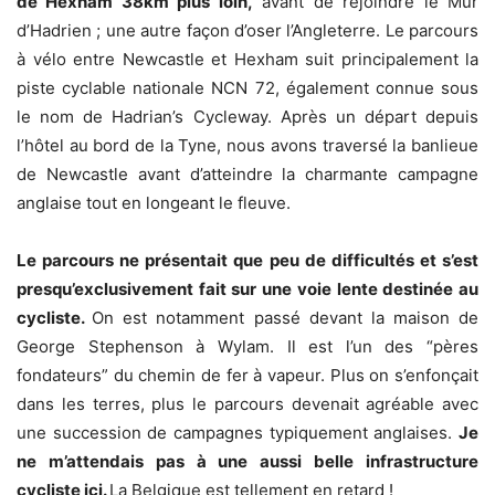
de Hexham 38km plus loin,
avant de rejoindre le Mur
d’Hadrien ; une autre façon d’oser l’Angleterre. Le parcours
à vélo entre Newcastle et Hexham suit principalement la
piste cyclable nationale NCN 72, également connue sous
le nom de Hadrian’s Cycleway. Après un départ depuis
l’hôtel au bord de la Tyne, nous avons traversé la banlieue
de Newcastle avant d’atteindre la charmante campagne
anglaise tout en longeant le fleuve.
Le parcours ne présentait que peu de difficultés et s’est
presqu’exclusivement fait sur une voie lente destinée au
cycliste.
On est notamment passé devant la maison de
George Stephenson à Wylam. Il est l’un des “pères
fondateurs” du chemin de fer à vapeur. Plus on s’enfonçait
dans les terres, plus le parcours devenait agréable avec
une succession de campagnes typiquement anglaises.
Je
ne m’attendais pas à une aussi belle infrastructure
cycliste ici.
La Belgique est tellement en retard !