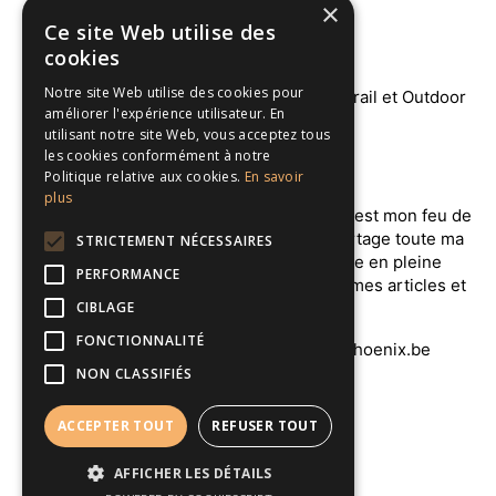
×
Ce site Web utilise des
cookies
Notre site Web utilise des cookies pour
améliorer l'expérience utilisateur. En
utilisant notre site Web, vous acceptez tous
les cookies conformément à notre
À PROPOS
Politique relative aux cookies.
En savoir
plus
Salut l'ami ! Je m'appelle Julien et ce blog est mon feu de
camps permanent autour duquel je te partage toute ma
STRICTEMENT NÉCESSAIRES
passion pour l’Aventure, le Trail et la vie en pleine
PERFORMANCE
nature.Je t’invite à vagabonder à travers mes articles et
CIBLAGE
mes réseaux sociaux.
FONCTIONNALITÉ
Contactez-nous:
julien@sentiersduphoenix.be
NON CLASSIFIÉS
SUIVEZ NOUS
ACCEPTER TOUT
REFUSER TOUT
AFFICHER LES DÉTAILS