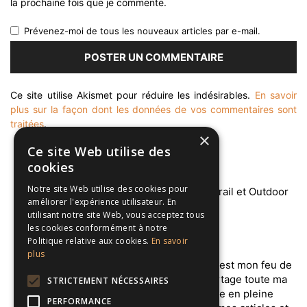
la prochaine fois que je commente.
Prévenez-moi de tous les nouveaux articles par e-mail.
Ce site utilise Akismet pour réduire les indésirables.
En savoir
plus sur la façon dont les données de vos commentaires sont
traitées
.
×
Ce site Web utilise des
cookies
Notre site Web utilise des cookies pour
améliorer l'expérience utilisateur. En
utilisant notre site Web, vous acceptez tous
les cookies conformément à notre
À PROPOS
Politique relative aux cookies.
En savoir
plus
Salut l'ami ! Je m'appelle Julien et ce blog est mon feu de
camps permanent autour duquel je te partage toute ma
STRICTEMENT NÉCESSAIRES
passion pour l’Aventure, le Trail et la vie en pleine
PERFORMANCE